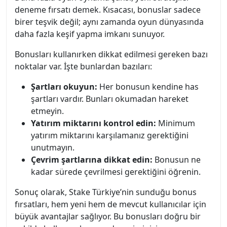
deneme fırsatı demek. Kısacası, bonuslar sadece
birer teşvik değil; aynı zamanda oyun dünyasında
daha fazla keşif yapma imkanı sunuyor.
Bonusları kullanırken dikkat edilmesi gereken bazı
noktalar var. İşte bunlardan bazıları:
Şartları okuyun:
Her bonusun kendine has
şartları vardır. Bunları okumadan hareket
etmeyin.
Yatırım miktarını kontrol edin:
Minimum
yatırım miktarını karşılamanız gerektiğini
unutmayın.
Çevrim şartlarına dikkat edin:
Bonusun ne
kadar sürede çevrilmesi gerektiğini öğrenin.
Sonuç olarak, Stake Türkiye’nin sunduğu bonus
fırsatları, hem yeni hem de mevcut kullanıcılar için
büyük avantajlar sağlıyor. Bu bonusları doğru bir