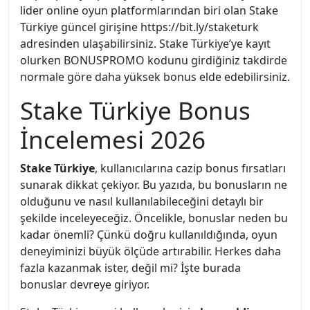
lider online oyun platformlarından biri olan Stake
Türkiye güncel girişine https://bit.ly/staketurk
adresinden ulaşabilirsiniz. Stake Türkiye’ye kayıt
olurken BONUSPROMO kodunu girdiğiniz takdirde
normale göre daha yüksek bonus elde edebilirsiniz.
Stake Türkiye Bonus
İncelemesi 2026
Stake Türkiye
, kullanıcılarına cazip bonus fırsatları
sunarak dikkat çekiyor. Bu yazıda, bu bonusların ne
olduğunu ve nasıl kullanılabileceğini detaylı bir
şekilde inceleyeceğiz. Öncelikle, bonuslar neden bu
kadar önemli? Çünkü doğru kullanıldığında, oyun
deneyiminizi büyük ölçüde artırabilir. Herkes daha
fazla kazanmak ister, değil mi? İşte burada
bonuslar devreye giriyor.