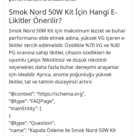
Smok Nord 50W Kit İçin Hangi E-
Likitler Önerilir?
Smok Nord 50W Kit için maksimum lezzet ve buhar
performansı elde etmek adına, yüksek VG içeren e-
likitler tercih edilmelidir. Özellikle %70 VG ve %30
PG oranına sahip likitler, cihazın özellikleri ile
uyumlu çalışır. Nikotinsiz ve düşük nikotinli
seçenekler, daha fazla buhar deneyimi arayanlar
için idealdir. Ayrıca, aroma yoğunluğu yüksek
likitler, tat ve tatmin düzeyinizi artırır.
“@context”: “https://schema.org”,
“@type”: “FAQPage”,
“mainEntity”: [
{
“@type”: “Question”,
“name”: “Kapıda Ödeme ile Smok Nord 50W Kit