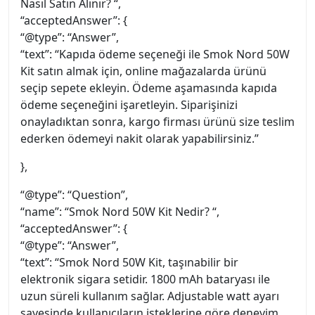
Nasıl Satın Alınır? “,
“acceptedAnswer”: {
“@type”: “Answer”,
“text”: “Kapıda ödeme seçeneği ile Smok Nord 50W
Kit satın almak için, online mağazalarda ürünü
seçip sepete ekleyin. Ödeme aşamasında kapıda
ödeme seçeneğini işaretleyin. Siparişinizi
onayladıktan sonra, kargo firması ürünü size teslim
ederken ödemeyi nakit olarak yapabilirsiniz.”
},
“@type”: “Question”,
“name”: “Smok Nord 50W Kit Nedir? “,
“acceptedAnswer”: {
“@type”: “Answer”,
“text”: “Smok Nord 50W Kit, taşınabilir bir
elektronik sigara setidir. 1800 mAh bataryası ile
uzun süreli kullanım sağlar. Adjustable watt ayarı
sayesinde kullanıcıların isteklerine göre deneyim