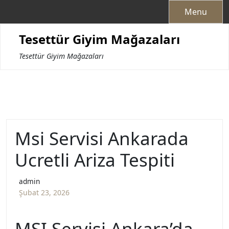
Skip
Menu
to
content
Tesettür Giyim Mağazaları
Tesettür Giyim Mağazaları
Msi Servisi Ankarada
Ucretli Ariza Tespiti
admin
Şubat 23, 2026
MSI Servisi Ankara’da