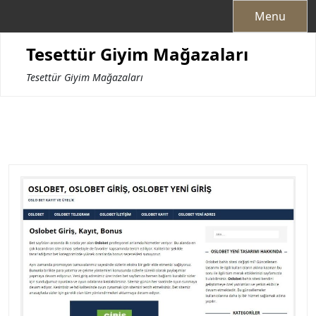
Skip
Menu
to
content
Tesettür Giyim Mağazaları
Tesettür Giyim Mağazaları