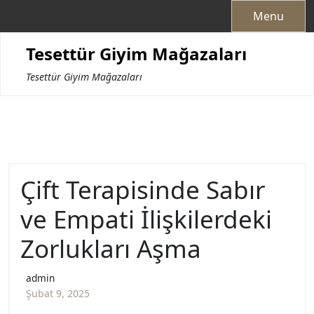
Skip
Menu
to
content
Tesettür Giyim Mağazaları
Tesettür Giyim Mağazaları
Çift Terapisinde Sabır
ve Empati İlişkilerdeki
Zorlukları Aşma
admin
Şubat 9, 2025