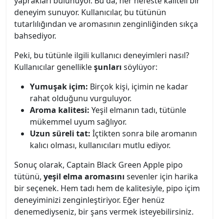
yaprakları bulunuyor. Bu da, her nefeste kaliteli bir
deneyim sunuyor. Kullanıcılar, bu tütünün
tutarlılığından ve aromasının zenginliğinden sıkça
bahsediyor.
Peki, bu tütünle ilgili kullanıcı deneyimleri nasıl?
Kullanıcılar genellikle
şunları
söylüyor:
Yumuşak içim:
Birçok kişi, içimin ne kadar
rahat olduğunu vurguluyor.
Aroma kalitesi:
Yeşil elmanın tadı, tütünle
mükemmel uyum sağlıyor.
Uzun süreli tat:
İçtikten sonra bile aromanın
kalıcı olması, kullanıcıları mutlu ediyor.
Sonuç olarak, Captain Black Green Apple pipo
tütünü,
yeşil elma aromasını
sevenler için harika
bir seçenek. Hem tadı hem de kalitesiyle, pipo içim
deneyiminizi zenginleştiriyor. Eğer henüz
denemediyseniz, bir şans vermek isteyebilirsiniz.