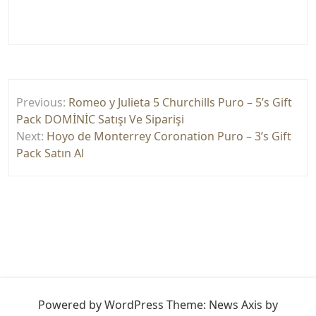
Yazı
Previous:
Romeo y Julieta 5 Churchills Puro – 5’s Gift
gezinmesi
Pack DOMİNİC Satışı Ve Siparişi
Next:
Hoyo de Monterrey Coronation Puro – 3’s Gift
Pack Satın Al
Powered by WordPress
Theme: News Axis by