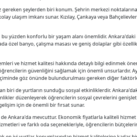
z gereken şeylerden biri konum. Şehrin merkezi noktalarına
kolay ulaşım imkanı sunar. Kızılay, Çankaya veya Bahçelievler
bu yüzden konforlu bir yaşam alanı önemlidir. Ankara'daki en
da özel banyo, çalışma masası ve geniş dolaplar gibi özellikl
leri ve hizmet kalitesi hakkında detaylı bilgi edinmek öneml
öğrencilerin güvenliğini sağlamak için önemli unsurlardır. 
 seçiminde göz önünde bulundurulması gereken diğer faktörle
 biri de yurtların sunduğu sosyal etkinliklerdir. Ankara'daki
tkinlikler düzenleyerek öğrencilerin sosyal çevrelerini genişlet
elişim için de önemli bir fırsat sunar.
de Ankara'da mevcuttur. Ekonomik fiyatlarla kaliteli hizmet
izmetleri ve farklı oda seçenekleriyle, öğrencilerin bütçele
k en iyi yurtlar, konumlarından hizmet kalitelerine kadar bi