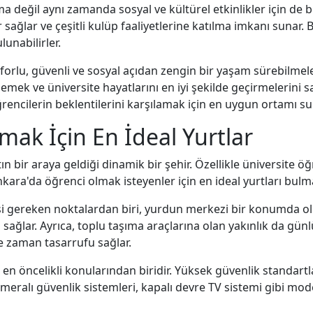
a değil aynı zamanda sosyal ve kültürel etkinlikler için de bi
ar sağlar ve çeşitli kulüp faaliyetlerine katılma imkanı suna
lunabilirler.
nforlu, güvenli ve sosyal açıdan zengin bir yaşam sürebilmeler
emek ve üniversite hayatlarını en iyi şekilde geçirmelerini 
ğrencilerin beklentilerini karşılamak için en uygun ortamı su
ak İçin En İdeal Yurtlar
ın bir araya geldiği dinamik bir şehir. Özellikle üniversite ö
Ankara'da öğrenci olmak isteyenler için en ideal yurtları bulm
si gereken noktalardan biri, yurdun merkezi bir konumda ol
 sağlar. Ayrıca, toplu taşıma araçlarına olan yakınlık da günl
e zaman tasarrufu sağlar.
en öncelikli konularından biridir. Yüksek güvenlik standartla
meralı güvenlik sistemleri, kapalı devre TV sistemi gibi mo