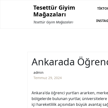
Skip
Tesettür Giyim
to
TIKTO
Mağazaları
content
INSTA
Tesettür Giyim Mağazaları
Ankarada Öğrenci
admin
Temmuz 29, 2024
Ankara'da öğrenci yurtları ararken, merkez
bölgelerde bulunan yurtlar, üniversitelere 
içi hareketlilik açısından büyük avantaj sağ