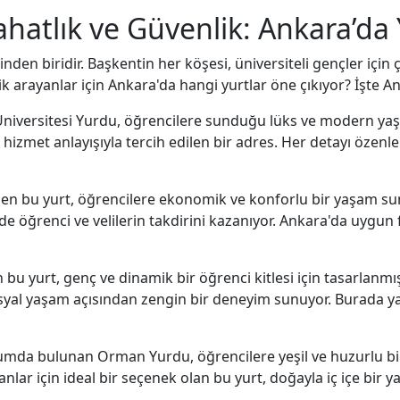
atlık ve Güvenlik: Ankara’da 
nden biridir. Başkentin her köşesi, üniversiteli gençler için 
ik arayanlar için Ankara'da hangi yurtlar öne çıkıyor? İşte A
niversitesi Yurdu, öğrencilere sunduğu lüks ve modern yaşa
lı hizmet anlayışıyla tercih edilen bir adres. Her detayı öze
nen bu yurt, öğrencilere ekonomik ve konforlu bir yaşam sun
de öğrenci ve velilerin takdirini kazanıyor. Ankara'da uygun fiy
 bu yurt, genç ve dinamik bir öğrenci kitlesi için tasarlanm
syal yaşam açısından zengin bir deneyim sunuyor. Burada ya
numda bulunan Orman Yurdu, öğrencilere yeşil ve huzurlu bi
ar için ideal bir seçenek olan bu yurt, doğayla iç içe bir y