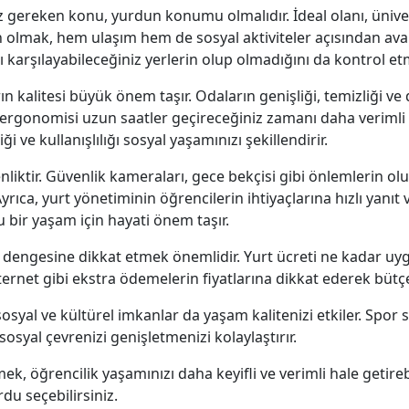
 gereken konu, yurdun konumu olmalıdır. İdeal olanı, üniver
 olmak, hem ulaşım hem de sosyal aktiviteler açısından avant
zı karşılayabileceğiniz yerlerin olup olmadığını da kontrol e
rın kalitesi büyük önem taşır. Odaların genişliği, temizliği
 ergonomisi uzun saatler geçireceğiniz zamanı daha verimli ha
 ve kullanışlılığı sosyal yaşamınızı şekillendirir.
nliktir. Güvenlik kameraları, gece bekçisi gibi önlemlerin o
yrıca, yurt yönetiminin öğrencilerin ihtiyaçlarına hızlı yanıt 
u bir yaşam için hayati önem taşır.
dengesine dikkat etmek önemlidir. Yurt ücreti ne kadar uyg
ternet gibi ekstra ödemelerin fiyatlarına dikkat ederek bütçe
yal ve kültürel imkanlar da yaşam kalitenizi etkiler. Spor sa
osyal çevrenizi genişletmenizi kolaylaştırır.
mek, öğrencilik yaşamınızı daha keyifli ve verimli hale getire
du seçebilirsiniz.