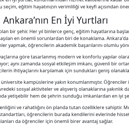
u seçim, eğitim hayatınızın verimliliği ve keyfi açısından önem
 Ankara’nın En İyi Yurtları
olan bir şehir. Her yıl binlerce genç, eğitim hayatlarına ba
ılaşılan en önemli sorunlardan biri de konaklama. Ankara'da
er yapmak, öğrencilerin akademik başarılarını olumlu yönde
htiyaçlarına göre tasarlanmış modern ve konforlu yapılar ola
ıyor; aynı zamanda sosyal etkileşim imkanı, güvenli bir or
cilerin ihtiyaçlarını karşılamak için sundukları geniş olanakla
rin üniversite kampüslerine yakın konumlanmıştır. Öğrenciler 
evredeki sosyal aktiviteler ve alışveriş olanaklarına yakınlık
nda yetişebilir hem de şehrin sunduğu imkanlardan en iyi şek
enliğini ve rahatlığını ön planda tutan özelliklere sahiptir. 
tandartları, öğrencilerin burada kendilerini evlerinde hisset
lanları da öğrenciler için önemli birer avantaj sağlar.