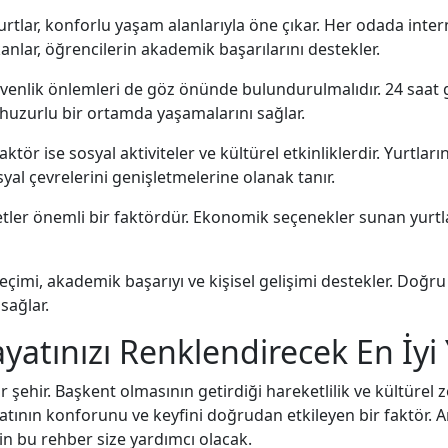
tlar, konforlu yaşam alanlarıyla öne çıkar. Her odada intern
anlar, öğrencilerin akademik başarılarını destekler.
venlik önlemleri de göz önünde bulundurulmalıdır. 24 saat güv
 huzurlu bir ortamda yaşamalarını sağlar.
tör ise sosyal aktiviteler ve kültürel etkinliklerdir. Yurtları
yal çevrelerini genişletmelerine olanak tanır.
etler önemli bir faktördür. Ekonomik seçenekler sunan yurtl
eçimi, akademik başarıyı ve kişisel gelişimi destekler. Doğru
sağlar.
atınızı Renklendirecek En İyi 
r şehir. Başkent olmasının getirdiği hareketlilik ve kültürel z
yatının konforunu ve keyfini doğrudan etkileyen bir faktör. 
çin bu rehber size yardımcı olacak.