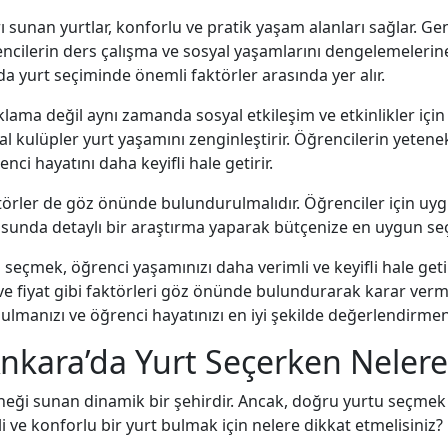
sunan yurtlar, konforlu ve pratik yaşam alanları sağlar. Geni
rencilerin ders çalışma ve sosyal yaşamlarını dengelemelerin
da yurt seçiminde önemli faktörler arasında yer alır.
ama değil aynı zamanda sosyal etkileşim ve etkinlikler için de
al kulüpler yurt yaşamını zenginleştirir. Öğrencilerin yetenek
enci hayatını daha keyifli hale getirir.
rler de göz önünde bulundurulmalıdır. Öğrenciler için uygun 
konusunda detaylı bir araştırma yaparak bütçenize en uygun s
ı seçmek, öğrenci yaşamınızı daha verimli ve keyifli hale get
ve fiyat gibi faktörleri göz önünde bulundurarak karar ver
lmanızı ve öğrenci hayatınızı en iyi şekilde değerlendirmeniz
 Ankara’da Yurt Seçerken Nelere
çeneği sunan dinamik bir şehirdir. Ancak, doğru yurtu seçme
li ve konforlu bir yurt bulmak için nelere dikkat etmelisiniz?