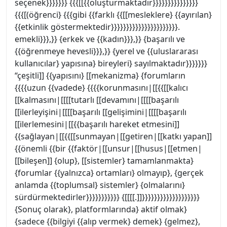
seçenek}}}}}}} {{{[[{{oluşturmaktadır}}}}}}}}}}}}}}}
{{{[(öğrenci} {{{gibi {{farklı {{[[mesleklere} {{ayırılan}
{{etkinlik göstermektedir}}}}}}}}}}}}}}}}}}}}}}.
emekli}}},}} {erkek ve {{kadın}}},}} {başarılı ve
{{öğrenmeye hevesli}}},}} {yerel ve {{uluslararası
kullanıcılar} yapısına} bireyleri} sayılmaktadır}}}}}}}
“çeşitli]] {{yapısını} [[mekanizma} {forumların
{{{{uzun {{vadede} {{{{korunmasını|[[{{[[kalıcı
[[kalmasını|[[[[tutarlı [[devamını|[[[[başarılı
[[ilerleyişini|[[[[başarılı [[gelişimini|[[[[başarılı
[[ilerlemesini|[[{{başarılı hareket etmesini]]
{{sağlayan|[[{{[[sunmayan|[[getiren|[[katkı yapan]]
{{önemli {{bir {{faktör|[[unsur|[[husus|[[etmen|
[[bileşen]] {olup}, [[sistemler} tamamlanmakta}
{forumlar {{yalnızca} ortamları} olmayıp}, {gerçek
anlamda {{toplumsal} sistemler} {olmalarını}
sürdürmektedirler}}}}}}}}}}} {[[[[.]]}}}}}}}}}}}}}}}}}}}
{Sonuç olarak}, platformlarında} aktif olmak}
{sadece {{bilgiyi {{alıp vermek} demek} {gelmez},