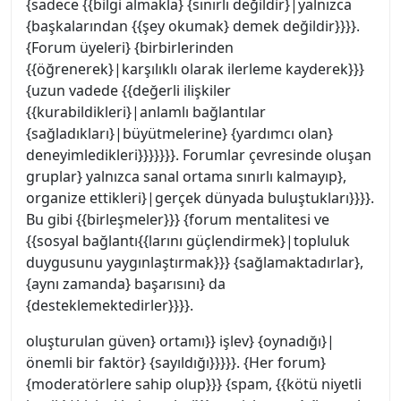
{sadece {{bilgi almakla} {sınırlı değildir}|yalnızca
{başkalarından {{şey okumak} demek değildir}}}}.
{Forum üyeleri} {birbirlerinden
{{öğrenerek}|karşılıklı olarak ilerleme kayderek}}}
{uzun vadede {{değerli ilişkiler
{{kurabildikleri}|anlamlı bağlantılar
{sağladıkları}|büyütmelerine} {yardımcı olan}
deneyimledikleri}}}}}}}. Forumlar çevresinde oluşan
gruplar} yalnızca sanal ortama sınırlı kalmayıp},
organize ettikleri}|gerçek dünyada buluştukları}}}}.
Bu gibi {{birleşmeler}}} {forum mentalitesi ve
{{sosyal bağlantı{{larını güçlendirmek}|topluluk
duygusunu yaygınlaştırmak}}} {sağlamaktadırlar},
{aynı zamanda} başarısını} da
{desteklemektedirler}}}}.
oluşturulan güven} ortamı}} işlev} {oynadığı}|
önemli bir faktör} {sayıldığı}}}}}. {Her forum}
{moderatörlere sahip olup}}} {spam, {{kötü niyetli