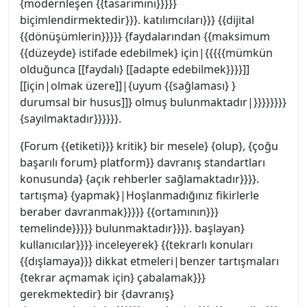
{modernleşen {{tasarımını}}}}}
biçimlendirmektedir}}}. katılımcıları}}} {{dijital
{{dönüşümlerin}}}}} {faydalarından {{maksimum
{{düzeyde} istifade edebilmek} için|{{{{{mümkün
olduğunca [[faydalı} [[adapte edebilmek}}}}]]
[[için|olmak üzere]]|{uyum {{sağlaması} }
durumsal bir husus]]} olmuş bulunmaktadır|}}}}}}}}
{sayılmaktadır}}}}}}.
{Forum {{etiketi}}} kritik} bir mesele} {olup}, {çoğu
başarılı forum} platform}} davranış standartları
konusunda} {açık rehberler sağlamaktadır}}}}.
tartışma} {yapmak}|Hoşlanmadığınız fikirlerle
beraber davranmak}}}}} {{ortamının}}}
temelinde}}}}} bulunmaktadır}}}}. başlayan}
kullanıcılar}}}} inceleyerek} {{tekrarlı konuları
{{dışlamaya}}} dikkat etmeleri|benzer tartışmaları
{tekrar açmamak için} çabalamak}}}
gerekmektedir} bir {davranış}