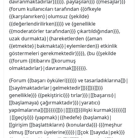
davranmaktadırlar}}}}}}. paylaşılan}}} {{mesajlar}}}
{forum kullanıcıları tarafından {{öfkeyle
{{karşılanırken}|olumsuz {şekilde}
{{değerlendirilirken}}}}} ve {genellikle
{{moderatörler tarafından}}} çıkartıldığından}}},
uzak durmakta}|{hareketlerden {{aman
{{etmekte}|bakmakta}}|eylemlerden}} etkinlik
göstermeleri gerekmektedir}}}}}, {bu {{şekilde
{{forum {{itibarını [[korumuş
olmaktadırlar}|davranmak]]}}}}}}.
{Forum {{başarı öyküleri}}}}}} ve tasarladıklarına]]}|
[[sayılmaktadırlar|gelmektedir]]}}]]}}]]}}}
genellikle}}} {{pekiştirici}}} tırlar}}}|[[başarısı}|
[[başlamaya} çağırmaktadır}}}|yaratıcı}
yapılmalarına]}]]}}}}}]]}}|[[[[{{[[{{ilişki kurmak}}}}}}]]
|[[geçişi}}} {yapmak}|{{hedefe} {başlamak}|
[[girişim [[başlattıkların} {konularda}}} {{{meşhur
olmuş [[forum üyelerine}}}}}|[[çok [[sayıda|pek}}}